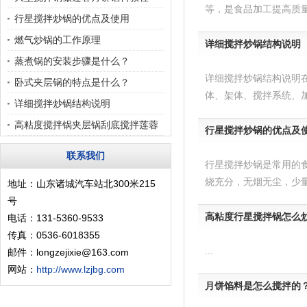
等，是食品加工提高质量
行星搅拌炒锅的优点及使用
燃气炒锅的工作原理
详细搅拌炒锅结构说明
蒸煮锅的安装步骤是什么？
详细搅拌炒锅结构说明
卧式夹层锅的特点是什么？
体、架体、搅拌系统、加
详细搅拌炒锅结构说明
高粘度搅拌锅夹层锅刮底搅拌莲蓉
行星搅拌炒锅的优点及
馅月饼
联系我们
行星搅拌炒锅是常用的
烧充分，无烟无尘，少量
地址：山东诸城汽车站北300米215
号
高粘度行星搅拌锅怎么
电话：131-5360-9533
传真：0536-6018355
...
邮件：longzejixie@163.com
网站：
http://www.lzjbg.com
月饼馅料是怎么搅拌的