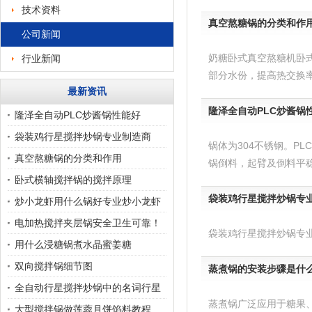
技术资料
真空熬糖锅的分类和作
公司新闻
奶糖卧式真空熬糖机卧
行业新闻
部分水份，提高热交换率
最新资讯
隆泽全自动PLC炒酱锅
隆泽全自动PLC炒酱锅性能好
袋装鸡行星搅拌炒锅专业制造商
锅体为304不锈钢。P
真空熬糖锅的分类和作用
锅倒料，起臂及倒料平稳有
卧式横轴搅拌锅的搅拌原理
袋装鸡行星搅拌炒锅专
炒小龙虾用什么锅好专业炒小龙虾
的锅，小龙虾搅拌炒
电加热搅拌夹层锅安全卫生可靠！
袋装鸡行星搅拌炒锅专业
用什么浸糖锅煮水晶蜜姜糖
双向搅拌锅细节图
蒸煮锅的安装步骤是什
全自动行星搅拌炒锅中的名词行星
蒸煮锅广泛应用于糖果
搅拌到底是指的什么
大型搅拌锅做莲蓉月饼馅料教程