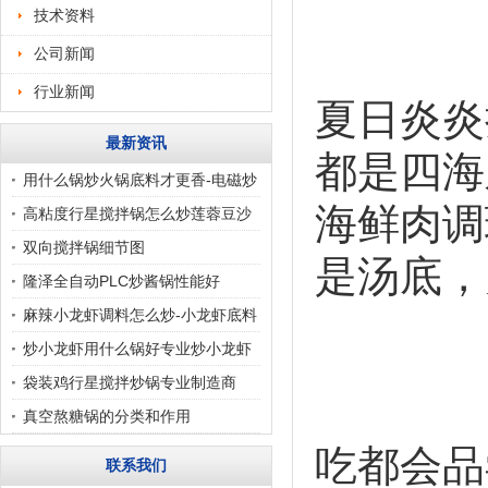
技术资料
公司新闻
行业新闻
夏日炎炎
最新资讯
都是四海
用什么锅炒火锅底料才更香-电磁炒
海鲜肉调
酱锅和燃气炒酱锅
高粘度行星搅拌锅怎么炒莲蓉豆沙
月饼馅料
双向搅拌锅细节图
是汤底，
隆泽全自动PLC炒酱锅性能好
麻辣小龙虾调料怎么炒-小龙虾底料
炒锅
炒小龙虾用什么锅好专业炒小龙虾
的锅，小龙虾搅拌炒
袋装鸡行星搅拌炒锅专业制造商
真空熬糖锅的分类和作用
吃都会品
联系我们