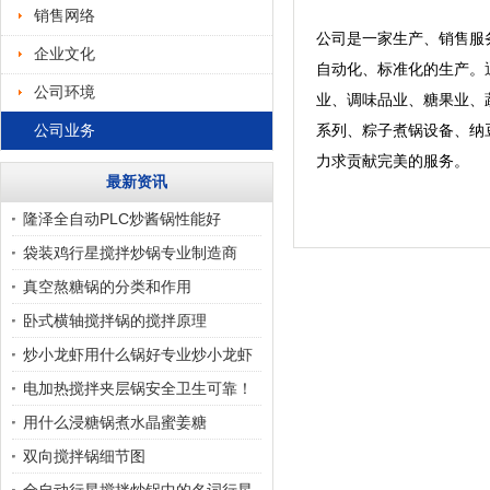
销售网络
公司是一家
生产、销售服
企业文化
自动化、标准化的生产。
公司环境
业、调味品业、糖果业、
公司业务
系列、粽子煮锅设备、纳
力求贡献完美的服务。
最新资讯
隆泽全自动PLC炒酱锅性能好
袋装鸡行星搅拌炒锅专业制造商
真空熬糖锅的分类和作用
卧式横轴搅拌锅的搅拌原理
炒小龙虾用什么锅好专业炒小龙虾
的锅，小龙虾搅拌炒
电加热搅拌夹层锅安全卫生可靠！
用什么浸糖锅煮水晶蜜姜糖
双向搅拌锅细节图