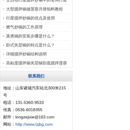
全自动行星搅拌炒锅中的名词行星
搅拌到底是指的什么
大型搅拌锅做莲蓉月饼馅料教程
行星搅拌炒锅的优点及使用
燃气炒锅的工作原理
蒸煮锅的安装步骤是什么？
卧式夹层锅的特点是什么？
详细搅拌炒锅结构说明
高粘度搅拌锅夹层锅刮底搅拌莲蓉
馅月饼
联系我们
地址：山东诸城汽车站北300米215
号
电话：131-5360-9533
传真：0536-6018355
邮件：longzejixie@163.com
网站：
http://www.lzjbg.com