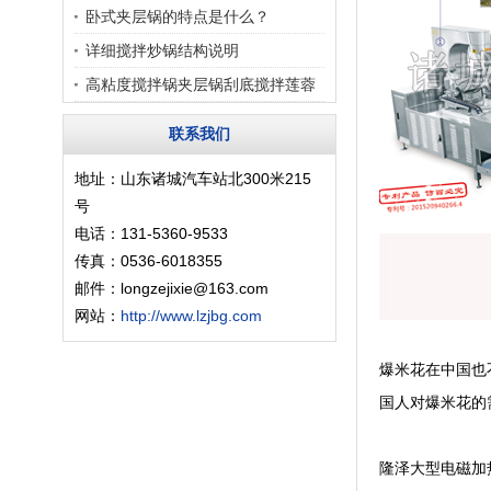
卧式夹层锅的特点是什么？
详细搅拌炒锅结构说明
高粘度搅拌锅夹层锅刮底搅拌莲蓉
馅月饼
联系我们
地址：山东诸城汽车站北300米215
号
电话：131-5360-9533
传真：0536-6018355
邮件：longzejixie@163.com
网站：
http://www.lzjbg.com
爆米花在中国也
国人对爆米花的
隆泽大型电磁加热