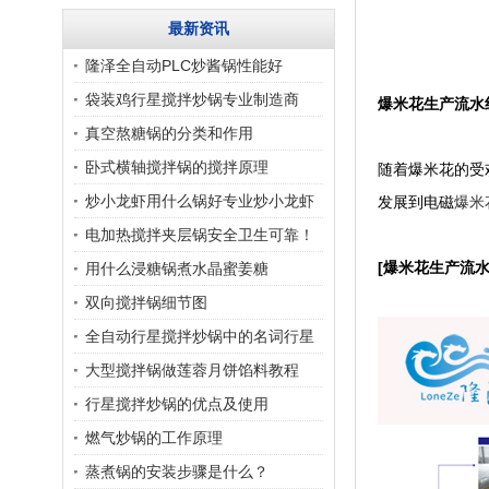
最新资讯
隆泽全自动PLC炒酱锅性能好
袋装鸡行星搅拌炒锅专业制造商
爆米花生产流水
真空熬糖锅的分类和作用
卧式横轴搅拌锅的搅拌原理
随着爆米花的受
炒小龙虾用什么锅好专业炒小龙虾
发展到电磁
爆米
的锅，小龙虾搅拌炒
电加热搅拌夹层锅安全卫生可靠！
[爆米花生产流水
用什么浸糖锅煮水晶蜜姜糖
双向搅拌锅细节图
全自动行星搅拌炒锅中的名词行星
搅拌到底是指的什么
大型搅拌锅做莲蓉月饼馅料教程
行星搅拌炒锅的优点及使用
燃气炒锅的工作原理
蒸煮锅的安装步骤是什么？