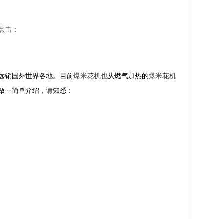
 点击：
远销国外世界各地。目前
爆米花机
也从燃气加热的
爆米花机
做一简单介绍，请知悉：