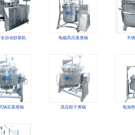
店全自动炒菜机
电磁高压蒸煮锅
不
式纳豆蒸煮锅
高压粽子煮锅
电加