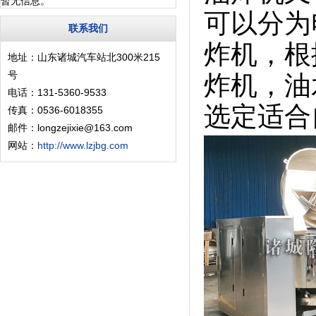
暂无信息。
可以分为
联系我们
炸机，根
地址：山东诸城汽车站北300米215
号
炸机，油
电话：131-5360-9533
选定适合
传真：0536-6018355
邮件：longzejixie@163.com
网站：
http://www.lzjbg.com